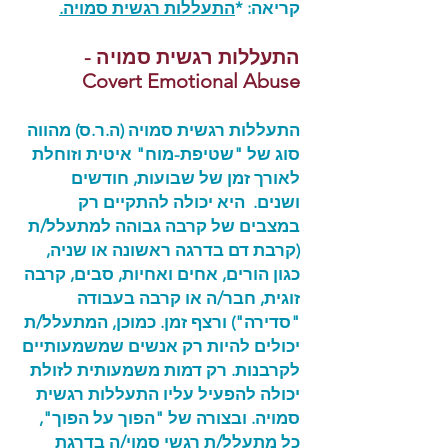
קריאה: *
הת
עללות רגשית סמויה.
התעללות רגשית סמויה -
Covert Emotional Abuse
התעללות רגשית סמויה (ה.ר.ס) מהווה
סוג של "שטיפת-מוח" איטית וזוחלת
לאורך זמן של שבועות, חודשים
ושנים. היא יכולה להתקיים רק
במצבים של קרבה גבוהה למתעלל/ת
(קרבת דם בדרגה ראשונה או שניה,
כגון הורים, אחים ואחיות, סבים, קרבה
זוגית, חבר/ה או קרבה בעבודה
"סדירה") ורצף זמן. כמוכן, המתעלל/ת
יכולים להיות רק אנשים שמשמעותיים
לקרבנות. רק דמות משמעותית לזולת
יכולה להפעיל עליו התעללות רגשית
סמויה. ובצורה של "הפוך על הפוך",
כל מתעלל/ת רגשי סמוי/ה בדרגת