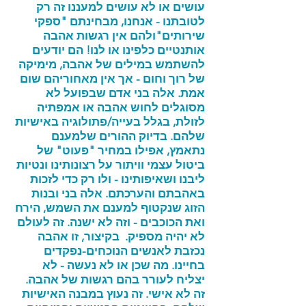
עושים או לא עושים למעננו זה רק
לטובתנו - אנחנו, מבחינתם "ספקי
שירותים"ולהם אין רגשות אהבה
אותנטיים כלפינו או לנו! הם יודעים
להשתמש במילים של אהבה, מימיקה
של רוך וחום - אך אין מאחוריהם שום
אמת. אלה בני אדם שבפועל לא
מסוגלים לחוש אהבה או אמפתיה
לזולת, בגלל בעייה/פתולוגיה באישיות
שלהם. בדיוק ההורים שלמענם
נתאמץ, אפילו במחיר "פעוט" של
ביטול עצמי וויתור על רצונותינו ונטיות
ליבנו ושאיפותינו - ולו רק כדי לזכות
באהבתם והערכתם. אלה בני ובנות
הזוג שנקטוף למענם את השמש, הירח
ואת הכוכבים - וזה לא ישנה. זה לעולם
לא יהיה מספיק. בקיצור, זו אהבה
נכזבת לאנשים הנוכחים-נפקדים
בחיינו. מה שכן או לא נעשה - לא
יצליח לעורר בהם רגשות של אהבה.
זה לא אישי. זה נעוץ במבנה האישיות