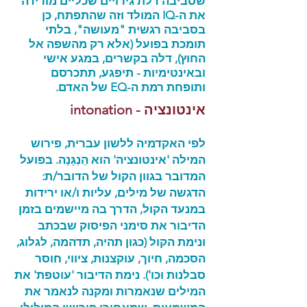
שסביבה דלת גירויים שכליים מורידה
את ה-IQ המולד וזה שהתפתח, כן
בסביבה רגשית "מעושה", בלתי
תומכת בפועל (אלא רק מהשפה אל
החוץ), דלה בקשרים, במגע אישי
ובאינטימיות - תיפגע, תתכרסם
ותופחת
רמת ה-EQ של האדם.
אינטונציה - intonation
לפי האקדמיה ללשון עברית, פירוש
המילה 'אינטונציה' הוא הַנְגָּנָה. בפועל
המדובר בגוון הקול של הדובר/ת:
הדגשה של מילים, עליות ו/או ירידות
במנעד הקול, הדרך בה מיישמים בזמן
הדיבור את סימני הפיסוק שבכתב
ונימת הקול (כגון תהיה, תדהמה, לגלוג,
הסכמה, חיוך, עוקצנות, ציווי, חוסר
סבלנות וכו'). נימת הדיבור 'עוטפת' את
המילים שנאמרות ומקנה לנאמר את