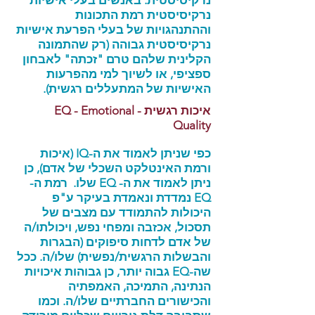
נרקיסיסטית. באנשים בעלי אישיות
נרקיסיסטית רמת התכונות
וההתנהגויות של בעלי הפרעת אישיות
נרקיסיסטית גבוהה (רק שהתמונה
הקלינית שלהם טרם "זכתה" לאבחון
ספציפי, או לשיוך למי מהפרעות
האישיות של המתעללים רגשית).
איכות רגשית - EQ - Emotional
Quality
כפי שניתן לאמוד את ה-IQ (איכות
ורמת האינטלקט השכלי של אדם), כן
ניתן לאמוד את ה- EQ שלו. רמת ה-
EQ נמדדת ונאמדת בעיקר ע"פ
היכולות להתמודד עם מצבים של
תסכול, אכזבה ומפחי נפש, ויכולתו/ה
של אדם לדחות סיפוקים (הבגרות
והבשלות הרגשית/נפשית) שלו/ה. ככל
שה-EQ גבוה יותר, כן גבוהות איכויות
הנתינה, התמיכה, האמפתיה
והכישורים החברתיים שלו/ה. וכמו