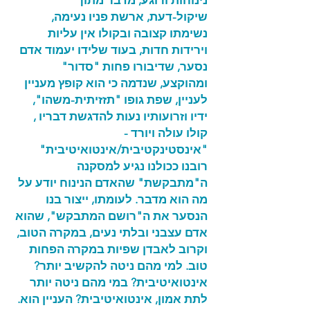
נינוחות ורוגע, מדבר מתוך
שיקול-דעת, ארשת פניו נעימה,
נשימתו קצובה ובקולו אין עליות
וירידות חדות, בעוד שלידו יעמוד אדם
נסער, שדיבורו פחות "סדור"
ומהוקצע, שנדמה כי הוא קופץ מעניין
לעניין, שפת גופו "תזזיתית-משהו",
ידיו וזרועותיו נעות להדגשת דבריו ,
קולו עולה ויורד -
"אינסטינקטיבית/אינטואיטיבית"
רובנו ככולנו נגיע למסקנה
ה"מתבקשת" שהאדם הנינוח יודע על
מה הוא מדבר. לעומתו, ייצור בנו
הנסער את ה"רושם המתבקש", שהוא
אדם עצבני ובלתי נעים, במקרה הטוב,
וקרוב לאבדן שפיות במקרה הפחות
טוב. למי מהם ניטה להקשיב יותר?
אינטואיטיבית? במי מהם ניטה יותר
לתת אמון, אינטואיטיבית? העניין הוא.