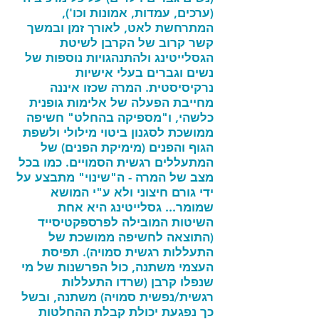
(ערכים, עמדות, אמונות וכו'),
המתרחשת לאט, לאורך זמן ובמשך
קשר קרוב של הקרבן לשיטת
הגסלייטינג ולהתנהגויות נוספות של
נשים וגברים בעלי אישיות
נרקיסיסטית. המרה שכזו איננה
מחייבת הפעלה של אלימות גופנית
כלשהי, ו"מספיקה בהחלט" חשיפה
ממושכת לסגנון ביטוי מילולי ולשפת
הגוף והפנים (מימיקת הפנים) של
המתעללים רגשית הסמויים. כמו בכל
מצב של המרה - ה"שינוי" מתבצע על
ידי גורם חיצוני ולא ע"י המושא
שמומר... גסלייטינג היא אחת
השיטות המובילה לפרספקטיסייד
(התוצאה לחשיפה ממושכת של
התעללות רגשית סמויה). תפיסת
העצמי משתנה, כול הפרשנות של מי
שנפלו קרבן (שרדו התעללות
רגשית/נפשית סמויה) משתנה, ובשל
כך נפגעת יכולת קבלת ההחלטות