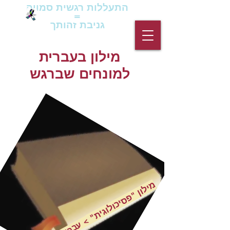
התעללות רגשית סמויה
=
גניבת זהותך
מילון בעברית
למונחים שברגש
מילון "פסיכולוגית"
> עברית