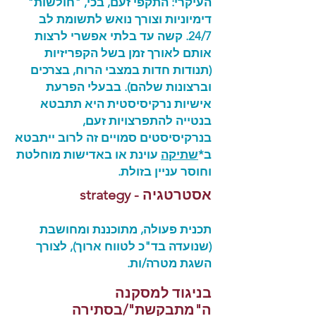
העיקרי: התקפי זעם, בכי, "חולשות"
דימיוניות וצורך נואש לתשומת לב
24/7. קשה עד בלתי אפשרי לרצות
אותם לאורך זמן בשל הקפריזיות
(תנודות חדות במצבי הרוח, בצרכים
וברצונות שלהם). בבעלי הפרעת
אישיות נרקיסיסטית היא תתבטא
בנטייה להתפרצויות זעם,
בנרקיסיסטים סמויים זה לרוב ייתבטא
ב*
שתיקה
עוינת או באדישות מוחלטת
וחוסר עניין בזולת.
אסטרטגיה - strategy
תכנית פעולה, מתוכננת ומחושבת
(שנועדה בד"כ לטווח ארוך), לצורך
השגת מטרה/ות.
בניגוד למסקנה
ה"מתבקשת"/בסתירה