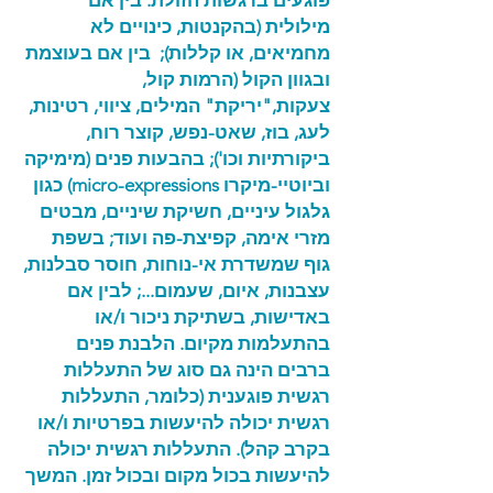
פוגעים ברגשות הזולת. בין אם
מילולית (בהקנטות, כינויים לא
מחמיאים, או קללות); בין אם בעוצמת
ובגוון הקול (הרמות קול,
צעקות,"יריקת" המילים, ציווי, רטינות,
לעג, בוז, שאט-נפש, קוצר רוח,
ביקורתיות וכו'); בהבעות פנים (מימיקה
וביוטיי-מיקרו micro-expressions) כגון
גלגול עיניים, חשיקת שיניים, מבטים
מזרי אימה, קפיצת-פה ועוד; בשפת
גוף שמשדרת אי-נוחות, חוסר סבלנות,
עצבנות, איום, שעמום...; לבין אם
באדישות, בשתיקת ניכור ו/או
בהתעלמות מקיום. הלבנת פנים
ברבים הינה גם סוג של התעללות
רגשית פוגענית (כלומר, התעללות
רגשית יכולה להיעשות בפרטיות ו/או
בקרב קהל). התעללות רגשית יכולה
להיעשות בכול מקום ובכול זמן. המשך