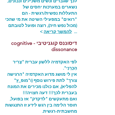
לכך שגברים ונשים משכילים ונבונים,
נשארים במערכות יחסים של
התעללות נפשית/רגשית - הם
"רואים" במפעילי השיטה את מי שהכי
(מכול נפש חיה), רוצה ופועל לטובתם
...
להמשך קריאה
>
דיסוננס קוגניטיבי - cognitive
dissonance
לפי האקדמיה ללשון עברית "צְרִיר
הַכָּרָנִי".
אין לי מושג מדוע האקדמיה "הרגישה
צורך" לתת פירוש נוסף (ו"מופ_ץ"
להפליא), אם כולנו מכירים את המונח
בעברית לכך!!! דעה חצויה!!!
ואם מתעקשים "לדקדק" אז בפועל,
חוסר הלימה בין רגש לידע זו התנגשות
מחשבתית-רגשית.