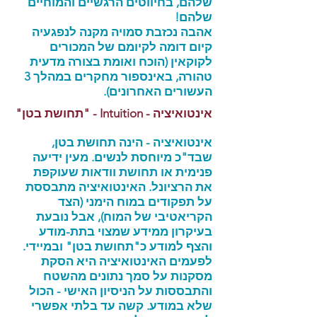
שלהם, בחיווטים הרגשיים והמוחיים
שלהם!
אהבה נכזבת סמויה מקנה לנפגעיה
קיום דומה לקיומם של המכורים
לקוקאין (הוכח ואומת בצורה מדעית
טהורה, באינספור מחקרים במהלך 3
העשורים האחרונים).
אינטואיציה - Intuition - "תחושת בטן"
אינטואיציה - הינה תחושת בטן,
שבד"כ מיוחסת לנשים. מעין ידיעה
פנימית או תחושת וודאות שעוקפת
את הרציונל. האינטואיציה מתבססת
על תפקודים במוח הימני (הצד
הקריאטיבי של המוח), אבל נובעת
בעיקרון ממידע שמצוי בתת-מודע
והצף למודע כ"תחושת בטן" ובמיידי.
לפעמים האינטואיציה היא הסקת
מסקנות על סמך נתונים מהשטח
והתבססות על הניסיון האישי - הכול
שלא במודע. קשה עד בלתי אפשרי