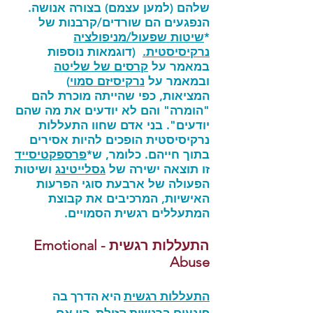
שלהם (למען עצמם) בצורה אנושה.
הנפגעים הם שורדים/קרבנות של
*
שיטות שפעול/מניפולציה
נרקיסיסטית.
(דוגמאות נוספות
במאמר על
קרסים של שליטה
ובמאמר על
נרקיסיזם סמוי
)
המציאות, כפי שהייתה מוכרת להם
"הומרה" והם לא יודעים את מה שהם
יודעים". בני אדם שחוו התעללות
נרקיסיסטית הופכים להיות אסירים
בתוך חייהם. כלומר, ש*
פרספקטיסייד
זו תוצאה ישירה של
גסלייטינג
ושיטות
הפעולה של ארבעת סוגי הפרעות
האישיות, המרכיבים את קבוצת
המתעללים רגשית הסמויים.
התעללות רגשית - Emotional
Abuse
התעללות רגשית
היא הדרך בה