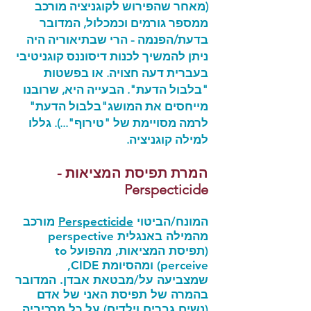
(מאחר שהפירוש לקוגניציה מורכב
ממספר גורמים וכמכלול, המדובר
בדעת/הפנמה - הרי שבתיאוריה היה
ניתן להמשיך לכנות דיסוננס קוגניטיבי
בעברית דעה חצויה. או בפשטות
"בלבול הדעת". הבעייה היא, שרובנו
מייחסים את המושג"בלבול הדעת"
לרמה מסויימת של "טירוף"...). גללו
למילה קוגניציה.
המרת תפיסת המציאות -
Perspecticide
המונח/הביטוי
Perspecticide
מורכב
מהמילה באנגלית perspective
(תפיסת המציאות, מהפועל to
perceive) ומהסיומת CIDE,
שמצביעה על/מבטאת אבדן. המדובר
בהמרה של תפיסת האני של אדם
(נשים גברים וילדים) על כל מרכיביה