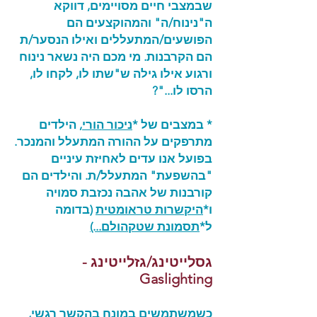
שבמצבי חיים מסויימים, דווקא
ה"נינוח/ה" והמהוקצעים הם
הפושעים/המתעללים ואילו הנסער/ת
הם הקרבנות. מי מכם היה נשאר נינוח
ורגוע אילו גילה ש"שתו לו, לקחו לו,
הרסו לו..."?
* במצבים של *
ניכור הורי
, הילדים
מתרפקים על ההורה המתעלל והמנכר.
בפועל אנו עדים לאחיזת עיניים
"בהשפעת" המתעלל/ת. והילדים הם
קורבנות של אהבה נכזבת סמויה
ו*
היקשרות טראומטית
(בדומה
ל*
תסמונת שטקהולם
...)
גסלייטינג/גזלייטינג -
Gaslighting
כשמשתמשים במונח בהקשר רגשי,