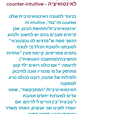
לאינטואיציה - counter-intuitive
בניגוד לתגובה האינטואיטיבית שלנו.
counter זה 'נגד', intuitive זה
'אינטואיטיבית'/תחושת הבטן. אכן
קיימים מצבים בהם יש לחשוב ולנהוג
ההפך ממה ש"מרגיש לנו נכון/טבעי"
לטובתנו ולטובת הכלל (כי לנוכח
נתונים מסויימים, קיימת מעין "אחדות
החשיבה/המחשבה האנושית").
לדוגמה: * אם כולנו רואים ילד קטן
מתרפק על מי מהוריו וזוכה לחיבוק
ולמילות של אהבה, רובנו ככולנו נגיע
למסקנה
האינטואיטיבית/"המתבקשת", שאנו
עדים למערכת יחסים אוהבת
ו"טבעית"בין הורים לילדיהם. אם
יעמדו לפנינו שני אנשים, האחד משדר