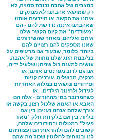
במצבים של אהבה נכזבת סמויה, לא
רק שמושאי אהבתנו לא מנתקים
איתנו
את הקשר, או מיידעים אותנו
שאהבתנו איננה נדרשת להם - הם
"מעודדים" את קיום הקשר שלנו
איתם ואליהם, מאחר שהשירותים
שאנו מספקים להם רצויים להם
ביותר. כלומר, שבעוד אנו מרעיפים על
בני/בנות הזוג שלנו מחוות של אהבה,
עושים למענם כול שניתן ושלעיל ידינו,
אנו גם לרוב מפרנסים אותם, או
מנקים, מבשלים, עורכים קניות
וסידורים ונושאים במלוא האחריות
לגידול ולחינוך הילדים... או
כשהמדובר במי מההורים - אלה הם
האבא או האמא שלכול רצון, בקשה או
צורך שלהם אנחנו נענים: בין אם
בליווי, בין אם בלקיחת חלק "מאוד
פעיל" במטלות ובסידורים שלהם,
קשובים להם ולהוראותיהם ועצותיהם
לנו ובטוחים לחלוטין שכול מה שהם