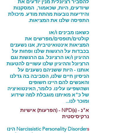
להסביר רציונלית מנין יודעים את
שיודעים, היות, שכאמור, המסקנות
והידיעות נובעות מהתת מודע. מיכולת
התפיסה שלנו את המציאות.
כשאנו מבינים ו/או
קולטים/תופסים/מפרשים את
המציאות אינטואיטיבית, אנו נשענים
בכבדות על הרגשות שלנו ופחות על
ההיגיון ו/או הרציונל. גם הרגשות וגם
הרציונל וההיגיון שלנו עשויים להטעות
אותנו - היות ששניהם נשענים על
הניסיון חיים שלנו, הסביבה בה גדלנו
והאנשים להם היינו חשופים
ושהשפיעו עלינו. כלומר, האינטואיציה
של כ"א מאיתנו מוגבלת למה שידוע
ומוכר לנו...
א"נ - (NPD(s - (הפרעות) אישיות
נרקיסיסטית
s
Narcissistic Personality Disorder
הינו