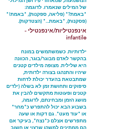
המשמעות, שמאחורי פירושן המילולי
של המילים שנאמרו. לדוגמה:
"באמת?" (פליאה, ספקנות), "באמת!"
(פסקנות), "באמת..." (הצטדקות).
אינפנטיליות/אינפנטילי -
infantile
ילדותיות. כשמשתמשים במונח
בהקשר לאדם מבוגר/בוגר, הכוונה
היא שלילית. מצופה מילדים קטנים
שיהיו והתנהגו בצורה ילדותית,
שמתבטאת בהעדר יכולת לדחות
סיפוקים ותחושת זמן לא בשלה (ילדים
קטנים ופעוטות מתקשים להבין את
מושג הזמן ומבחינתם, לדוגמה,
בשבוע הבא יכול להתפרש כ"מחר"
או "עוד מעט". גם דקות או שעה
מתפרשים אצלם כ"נצח", בעיקר אם
הם ממתינים למשהו שרצוי או חשוב