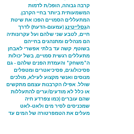
קרבה גבוהה, הופכ/ת לדמות
המשמעותית ביותר בחיי הקרבן.
המתעללים הסמויים הפכו את שיטת
ה
גסלייטינג
(עמעום-הדעת) לדרך
חיים, לטבע שני שלהם ועל עקרונותיה
הם מנהלים ומתנהגים בחייהם
בשוטף. קשה עד בלתי אפשרי לאבחן
מתעללים רגשית סמויים, בשל יכולות
ה"משחק" והעמדת הפנים שלהם - גם
פסיכולוגים, פסיכיאטרים ומטפלים
מנוסים ואנשי מקצוע לעילא, מולכים
שולל. אפילו הקרבנות עצמם מתקשים
או כלל לא מודעים/ערים להתעללות
שהם עוברים (כמו צפרדע חיה
שמכניסים לסיר מים ולאט-לאט
מעלים את הטמפרטורה של המים עד
לרתיחה. - הצפרדע מתבשלת למוות
לאיטה מבלי לנסות לברוח...). קיימות