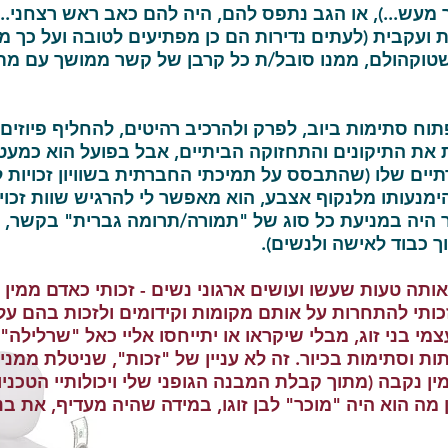
מעש...), או הגב נתפס להם, היה להם כאב ראש רצחני...
 ועקבית (לעתים נדירות הם כן מפתיעים לטובה ועל כך 
שטוקהולם, ממנו סובל/ת כל קרבן של קשר ממושך עם מתע
תוח סתימות ביוב, לפרק ולהרכיב רהיטים, להחליף פיוזים
ת את התיקונים והתחזוקה הביתיים, אבל בפועל הוא כמעט 
תיים שלו (שהתבסס על תמיכתי החברתית בשוויון זכויות 
 הימנעותו מלנקוף אצבע, הוא מאפשר לי להרגיש שוות זכוי
יה במניעת כל סוג של "תמורה/תרומה גברית" בקשר, ול
ך כבוד לאישה ולנשים).
אותה טעות שעשו ועושים ארגוני נשים - זכותי כאדם ממין
ותי להתחרות על אותם מקומות וקידומים ולזכות בהם על 
י בני זוג, מבלי שיקראו או יתייחסו אליי כאל "שרלילה".
וסתימות בכיור. זה לא עניין של "זכות", שניטלת ממני -
ין נקבה (מתוך קבלת המבנה הגופני שלי ויכולותיי הטכניו
מה הוא היה "מוכר" לבן זוגו, במידה שהיה מעדיף, את בני 