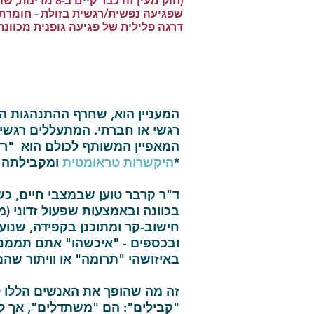
(חוק מעין זה כבר קיים ב-8 מדי
שפגיעה נפשית/רגשית בזולת - חומרת
דרגה פלילית של פגיעה גופנית מכוונת)
המעניין הוא, שחרף ההתנהגות הב
רגשי או חברתי. המתעללים רגשית
המאפיין המשותף לכולם הוא "ר
*
היקשרות טראומטית
ומקבילתה 
ד"ר קרבר טוען שבמצבי חיים, כ
בכוונה ובאמצעות שפעול זדוני (
חישוב-קר ומתוכנן בקפידה, שנוע
ובכספים - "איכשהו" אתם תממנו 
באיזושהי "תרומה" או וויתור שה
זה מה שהופך את האנשים הללו ל
"קבילים": הם "משתדלים", אך ל