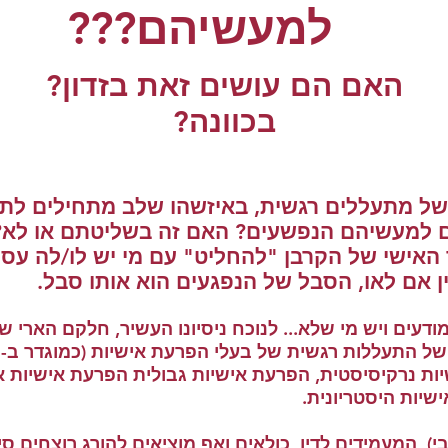
למעשיהם???
האם הם עושים זאת בזדון?
בכוונה?
 של מתעללים רגשית, באיזשהו שלב מתחילים לת
ים למעשיהם הנפשעים? האם זה בשליטתם או לא
האישי של הקרבן "להחליט" עם מי יש לו/לה עס
בין אם לאו, הסבל של הנפגעים הוא אותו סבל.
 מודעים ויש מי שלא... לנוכח ניסיונו העשיר, חלקם האר
ות נרקיסיסטית, הפרעת אישיות גבולית הפרעת אישיות א
שיות היסטריונית.
, המעמידים לדין, כולאים ואף מוציאים להורג רוצחים סי