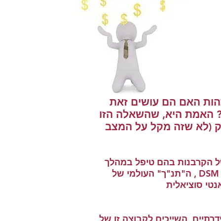
הות האם הם עושים זאת
? האמת היא, שהשאלה הזו
ק (לא שזה מקל על המצב
י של הקרבנות בהם טיפל במהלך
30 השנים האחרונות, הם קרבנות של התעללות רגשית של בעלי הפרעת אישיות (כמוגדר ב- DSM , ה"תנ"ך" העולמי של
נטי סוציאלית
דרתיים, השייכים לקבוצה זו של