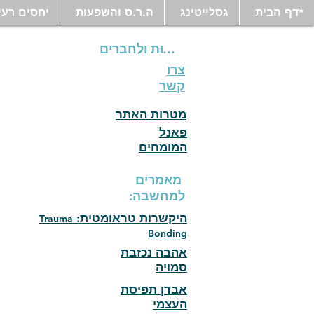
*דף הבית
גסלייטינג
ה.ר.ס והשפעות
יחסים רעי
לחֲבֵרוּת ולחברים
צרו
קשר
מטרות האתר
פאנל
המומחים
מאמרים
למחשבה:
היקשרות טראומטית:
Trauma
Bonding
אהבה נכזבת
סמויה
אבדן תפיסת
העצמי