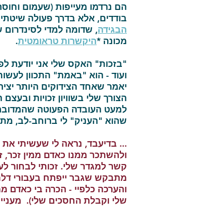
הם נרדמו מעייפות (שעמום וחוסר 
בודדים, אלא בדרך פעולה שיטתית
הבגידה
, שדומה למדי לסינדרום 
מכונה *
היקשרות טראומטית
.
"בזכות" האקס שלי אני יודעת לפ
ועוד - הוא "באמת" התכוון לעשו
יאמר שאחד הצידוקים היותר יציר
הצורך שלי בשוויון זכויות ובעצם
למעט העובדה הפעוטה שהמדובר ה
שהוא "העניק" לי ברוחב-לב, מתו
... בדיעבד, נראה לי שעשיתי את 
ולהשתכר ממנו כאדם ממין זכר, זכ
קשר למגדר שלי. זכותי לבחור לעצמ
מתבקש שגבר ייפתח בעבורי דלתות 
והערכה כלפיי - הכרה בי כאדם ממ
שלי וקבלת החסכים שלי). מעניין 