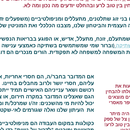
ן בין טוב לרע ובהחלט יודעים מה נכון ומה לא.
בני זוג שתלטנים, מתעללים ומניפולטיביים (משפעלים זדו
צמית והביטחון שלנו, מצבנו הכלכלי ואת המוניטין שלנ
שמתעלם, זונח, מתעלל, אדיש, או הפוגע בבריאות הנפשית
תיקה
(וברור שמי שמשתמשים בשתיקה כאמצעי ענישה ל
את המשפחה למשפחה לא תפקודית. הורים מנכרים הם דו
אם המדובר בחבר/ה, הם חסרי אחריות, אג
עליהם, חסרי יושר ולרוב מחבלים בחיינו.
עות את
רכושם ושאר ענייניהם האישיים תמיד יית
לתו להבחין
הגם שאצלינו המדובר במקרה חירום, או צו
ים מוצאים
פר מאסרי
יכול להיות מי מהשכנים: זה/ו שמרכל/ת 
את העיתון שלנו ואלה שגורמים לאי-שקט 
היה מיתר
 צל של ספק
כקולגות במקום העבודה הם מניפולטיביים
ין טוב לרע!
מקצועית ומוכנים "לדרוך על גוויות" כדי 