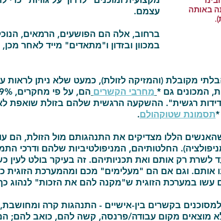
נות, שהבינו
ה באותה
עצמם.
.
ברחוב, אלה הם הפושעים, הרמאים, הנוכל
במכוון ובזדון ו"מתאדים" מייד לאחר מכן, 
לתי מקובלת (והמזיקה לזולת), כמעט שלא ניתן לראות ע
, המכונים גם *
מחרבי הקשרים
דידות רגשית". ההשקעה הרגשית שלהם בזולת שואפת ל
*
תסמונת שטוקהולם
.
שהאנשים הללו מצדיקים את התנהגותם מול הזולת, הם עו
מניפולציה). החלטותיהם, המניפולטיביות שלהם ודרכי הת
ד לשרת רק אותם ואת תכניותיהם. זה בעיקר בולט לעין 
אותם. וגם אם הם "מעלימים" מכם ומהמערכת הזוגית כספ
ם עשו במערכת הזוגית ש"מקנה להם את הזכות" לנהוג כך,
מסוכנים בקשרים בין-אישיים - התנהגות קרה ומחושבת,
א מוצאים מקום עבודה/פרנסה, קשה להם, כואב להם; הם 