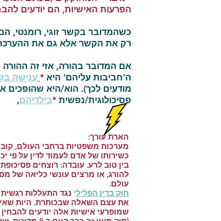
הפרעות האישיות, הם יודעים להבחי
כשהמדובר בקשר זוגי, רומנטי, הם 
רק את הקשר אלא גם את ההערכה הע
אם המדובר בהורה, אזי זה ההורה 
ה'חביבות עליהם' היא
*
ענישה בש
מודעים לכך). הוא/היא שהופכים 
פסיכולוגית/נפשית
*
בילדיהם
.
הארת עורך:
מערכות משפטיות ברחבי העולם, קוב
כשירותו של אדם לעמוד לדין על פי יכו
בין טוב לרע. עובדה: רוצחים פסיכופת
להורג, או מרצים עונשי כליאה של מס
עולם.
חוק בדין הפליל
י
נגד התעללות רגשית 
את עצם השאלה שבכותרת. היות שאין
שמופרעי אישיות אלה יודעים להבחין ב