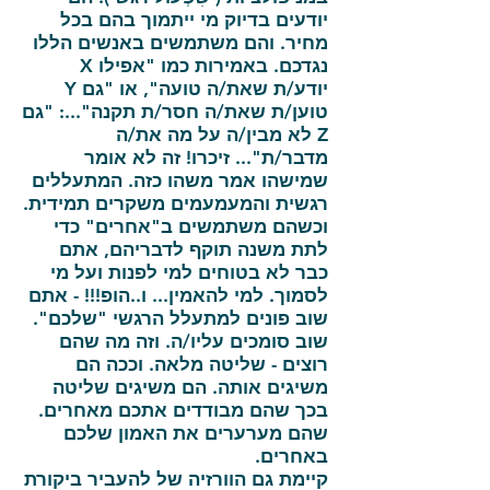
יודעים בדיוק מי ייתמוך בהם בכל
מחיר. והם משתמשים באנשים הללו
נגדכם. באמירות כמו "אפילו X
יודע/ת שאת/ה טועה", או "גם Y
טוען/ת שאת/ה חסר/ת תקנה"...: "גם
Z לא מבין/ה על מה את/ה
מדבר/ת"... זיכרו! זה לא אומר
שמישהו אמר משהו כזה. המתעללים
רגשית והמעמעמים משקרים תמידית.
וכשהם משתמשים ב"אחרים" כדי
לתת משנה תוקף לדבריהם, אתם
כבר לא בטוחים למי לפנות ועל מי
לסמוך. למי להאמין... ו..הופ!!! - אתם
שוב פונים למתעלל הרגשי "שלכם".
שוב סומכים עליו/ה. וזה מה שהם
רוצים - שליטה מלאה. וככה הם
משיגים אותה. הם משיגים שליטה
בכך שהם מבודדים אתכם מאחרים.
שהם מערערים את האמון שלכם
באחרים.
קיימת גם הוורזיה של להעביר ביקורת