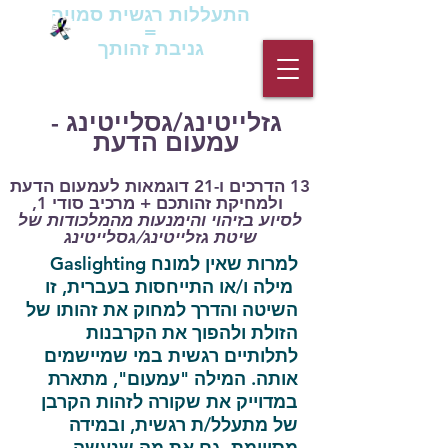
התעללות רגשית סמויה
=
גניבת זהותך
גזלייטינג/גסלייטינג -
עמעום הדעת
13 הדרכים ו-21 דוגמאות לעמעום הדעת
ולמחיקת זהותכם
+
מרכיב סודי 1,
לסיוע בזיהוי והימנעות מהמלכודות של
שיטת גזלייטינג/גסלייטינג
למרות שאין למונח Gaslighting
מילה ו/או התייחסות בעברית, זו
השיטה והדרך למחוק את זהותו של
הזולת ולהפוך את הקרבנות
לתלותיים רגשית במי שמיישמים
אותה. המילה "עמעום", מתארת
במדוייק את שקורה לזהות הקרבן
של מתעלל/ת רגשית, ובמידה
מסויימת, גם את מה שנעשה