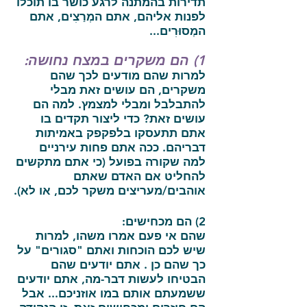
תדירות בהמתנה לרגע כושר בו תוכלו
לפנות אליהם, אתם המְרַצִים, אתם
המְסוּרִים...
1) הם משקרים במצח נחושה:
למרות שהם מודעים לכך שהם
משקרים, הם עושים זאת מבלי
להתבלבל ומבלי למצמץ. למה הם
עושים זאת? כדי ליצור תקדים בו
אתם תתעסקו בלפקפק באמיתות
דבריהם. ככה אתם פחות עירניים
למה שקורה בפועל (כי אתם מתקשים
להחליט אם האדם שאתם
אוהבים/מעריצים משקר לכם, או לא).
2) הם מכחישים:
שהם אי פעם אמרו משהו, למרות
שיש לכם הוכחות ואתם "סגורים" על
כך שהם כן . אתם יודעים שהם
הבטיחו לעשות דבר-מה, אתם יודעים
ששמעתם אותם במו אוזניכם... אבל