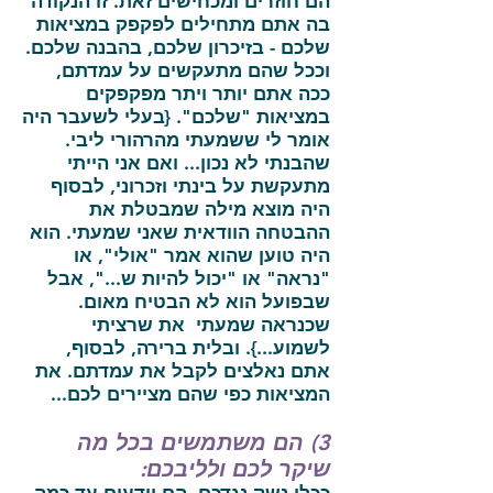
הם חוזרים ומכחישים זאת. זו הנקודה
בה אתם מתחילים לפקפק במציאות
שלכם - בזיכרון שלכם, בהבנה שלכם.
וככל שהם מתעקשים על עמדתם,
ככה אתם יותר ויתר מפקפקים
במציאות "שלכם". {בעלי לשעבר היה
אומר לי ששמעתי מהרהורי ליבי.
שהבנתי לא נכון... ואם אני הייתי
מתעקשת על בינתי וזכרוני, לבסוף
היה מוצא מילה שמבטלת את
ההבטחה הוודאית שאני שמעתי. הוא
היה טוען שהוא אמר "אולי", או
"נראה" או "יכול להיות ש...", אבל
שבפועל הוא לא הבטיח מאום.
שכנראה שמעתי את שרציתי
לשמוע...}. ובלית ברירה, לבסוף,
אתם נאלצים לקבל את עמדתם. את
המציאות כפי שהם מציירים לכם...
3) הם משתמשים בכל מה
שיקר לכם ולליבכם: