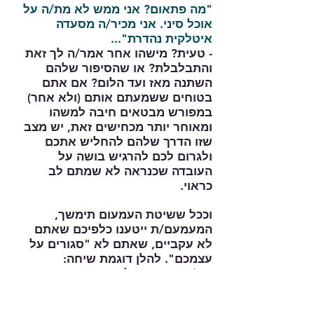
"מה פתאום? אני ממש לא מת/ה על
אוכל סיני. אני מכיר/ה מסעדה
איטלקית נהדרת"...
- טעית? מישהו אחר אמר/ה לך זאת
והתבלבלת? או שהסיפור שלהם
השתנה מאז ועד הלום? אם אתם
בטוחים ששמעתם אותם (ולא אחר)
במפורש מבטאים חיבה למשהו
ומאוחר יותר מכחישים זאת, יש מצב
שזו הדרך שלהם להחליש אתכם
ולגרום לכם להרגיש בושה על
העובדה שכנראה לא שמתם לב
כראוי.
וככל ששיטת העמעום תימשך,
המעמעם/ת ייטענו כלפיכם שאתם
לא עקביים, שאתם לא "סגורים על
עצמכם". להלן דוגמת שיחה:
את/ה: "אמרתי ל-X (משפחה,
חברים...) שנגיע לפיקניק ביום שבת".
הם: "לא הסכמת אתי שנדחה את זה