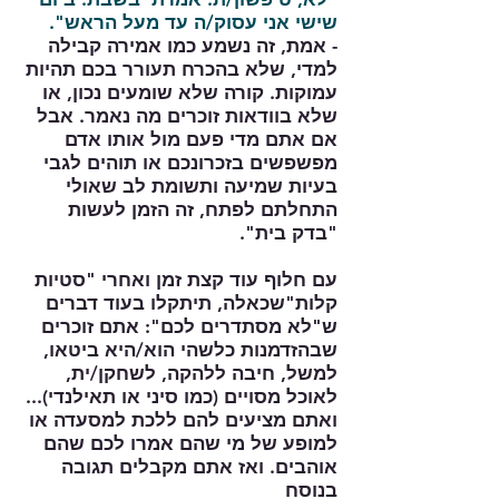
שישי אני עסוק/ה עד מעל הראש".
- אמת, זה נשמע כמו אמירה קבילה
למדי, שלא בהכרח תעורר בכם תהיות
עמוקות. קורה שלא שומעים נכון, או
שלא בוודאות זוכרים מה נאמר. אבל
אם אתם מדי פעם מול אותו אדם
מפשפשים בזכרונכם או תוהים לגבי
בעיות שמיעה ותשומת לב שאולי
התחלתם לפתח, זה הזמן לעשות
"בדק בית".
עם חלוף עוד קצת זמן ואחרי "סטיות
קלות"שכאלה, תיתקלו בעוד דברים
ש"לא מסתדרים לכם": אתם זוכרים
שבהזדמנות כלשהי הוא/היא ביטאו,
למשל, חיבה ללהקה, לשחקן/ית,
לאוכל מסויים (כמו סיני או תאילנדי)...
ואתם מציעים להם ללכת למסעדה או
למופע של מי שהם אמרו לכם שהם
אוהבים. ואז אתם מקבלים תגובה
בנוסח