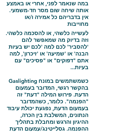
במה שנאמר לפני, אחרי או באמצע
אותה שיחה שום מסר חד-משמעי.
אין בדבריהם כל אמירה ו/או
מחוייבות
לעשייה כלשהי, או להסכמה כלשהי.
וזה בדיוק מה שמאפשר להם
'להסביר' לכם למה 'לכם יש בעיות
הבנה' או 'שמיעה' או 'זיכרון', למה
אתם "דפוקים" או "פסיכים" עם
בעיות...
כשמשתמשים במונח Gaslighting
בהקשר רגשי, המדובר בעמעום
הדעת. פירוש המילה "
דעת
" זה
"הפנמה". כלומר, כשהמדובר
בעמעום הדעת, נפגעת יכולת עיבוד
הנתונים, המשלבת בין הכרה,
ההיגיון והרגש ומחבלת בתהליך
ההפנמה. גסלייטינג/עמעום הדעת