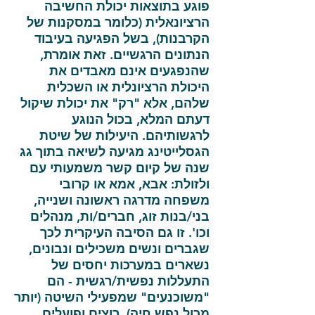
פוגע בתוצאות יכולת החשיבה
הרציונאלית (כלומר במסקנות של
הקרבנות), בשל הפגיעה בעיבוד
הנתונים הרגשיים. זאת אומרת,
שהנפגעים אינם מאבדים את
היכולת הרציונלית או השכלית
שלהם, אלא "רק" את יכולת שיקול
דעתם המלא, בכול הנוגע
לרגשותיהם. היעילות של שיטת
הגסלייטינג מגיעה לשיאה בתוך גג
שנה של קיום קשר משמעותי עם
ולזולת: אבא, אמא או קרובי
משפחה מדרגה ראשונה ושנייה,
בני/בנות זוג, חברים/ות, מנהלים
וכו'. זו גם הסיבה העיקרית לכך
שגברים ונשים משכילים ונבונים,
נשארים במערכות יחסים של
התעללות נפשית/רגשית - הם
"משוכנעים" שמפעילי השיטה (יותר
מכול נפש חיה), רוצים ופועלים