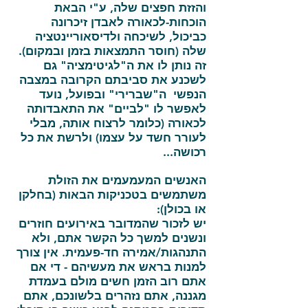
והזזת חפצים שלה, ע"י הבאת
הוכחות-לכאורה לאבדן זיכרונה
כביכול, לשיכחה ולדיסאוריינטציה
שלה (חוסר התמצאות בזמן ובמקום).
זה נותן לו את ה"לגיטימציה" גם
לשכנע את סביבתם הקרובה במצבה
הנפשי ה"שברירי" ובפועל, נועד
לאפשר לו "לביים" את התאבדותה
לכאורה (כלומר לרצוח אותה, מבלי
לעורר חשד על עצמו) ולרשת את כל
רכושה...
האנשים המעמעמים את הזולת
משתמשים בטכניקות הבאות (בחלקן
או בכולן):
יש לזכור שהמדובר באירועים חוזרים
ונשנים למשך כל הקשר אתם, ולא
התנהגות/אמירה חד-פעמית. אין צורך
למנות בראש את מעשיהם - די אם
אתם רוב הזמן חשים מולם בעמדת
מגננה, אתם נזהרים בלשונכם, אתם