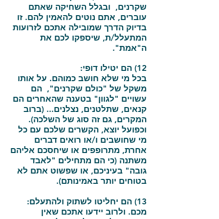
שקרנים, ובגלל השחיקה שאתם
עוברים, אתם נוטים להאמין להם. זו
בדיוק הדרך שמובילה אתכם לזרועות
המתעלל/ת, שיספקו לכם את
ה"אמת".
12) הם יטילו דופי:
בכל מי שלא חושב כמוהם. על אותו
משקל של "כולם שקרנים", הם
עשויים "לגוון" בטענה שהאחרים הם
קנאים, שתלטנים, נצלנים... (ברוב
המקרים, גם זה סוג של השלכה).
וכפועל יוצא, הקשרים שלכם עם כל
מי שחושבים ו/או רואים דברים
אחרת, מתרופפים או שיחסכם אליהם
משתנה (כי הם מתחילים "לאבד
גובה" בעיניכם, או שפשוט אתם לא
בטוחים יותר באמינותם).
13) הם יחליטו לשתוק ולהתעלם:
מכם. ולרוב יידעו אתכם שאין