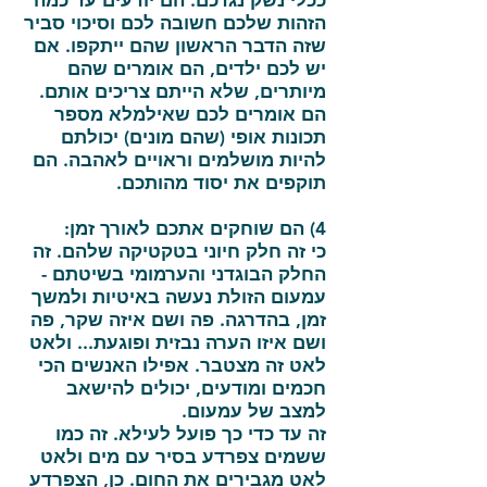
ככלי נשק נגדכם. הם יודעים עד כמה
הזהות שלכם חשובה לכם וסיכוי סביר
שזה הדבר הראשון שהם ייתקפו. אם
יש לכם ילדים, הם אומרים שהם
מיותרים, שלא הייתם צריכים אותם.
הם אומרים לכם שאילמלא מספר
תכונות אופי (שהם מונים) יכולתם
להיות מושלמים וראויים לאהבה. הם
תוקפים את יסוד מהותכם.
4) הם שוחקים אתכם לאורך זמן:
כי זה חלק חיוני בטקטיקה שלהם. זה
החלק הבוגדני והערמומי בשיטתם -
עמעום הזולת נעשה באיטיות ולמשך
זמן, בהדרגה. פה ושם איזה שקר, פה
ושם איזו הערה נבזית ופוגעת... ולאט
לאט זה מצטבר. אפילו האנשים הכי
חכמים ומודעים, יכולים להישאב
למצב של עמעום.
זה עד כדי כך פועל לעילא. זה כמו
ששמים צפרדע בסיר עם מים ולאט
לאט מגבירים את החום. כן, הצפרדע