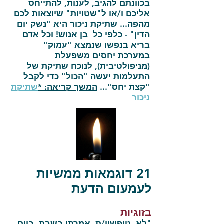
בכוונתם להגיב, לענות, להתייחס
אליכם ו/או ל"שטויות" שיוצאות לכם
מהפה... שתיקת ניכור היא "נשק יום
הדין" - כלפי כל בן אנוש! וכל אדם
בריא בנפשו שנמצא "עמוק"
במערכת יחסים משפעלת
(מניפולטיבית), לנוכח שתיקת של
התעלמות יעשה "הכול" כדי לקבל
"קצת יחס"...
המשך קריאה:
*
שתיקת
ניכור
21 דוגמאות ממשיות
לעמעום הדעת
בזוגיות
"לא, טיפשון/ת. אמרתי בשבת. ביום