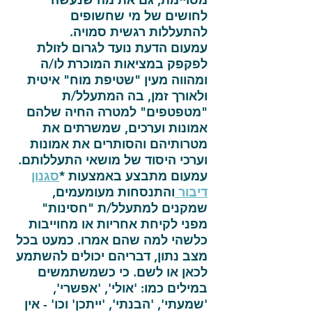
לחושים של מי שחשופים
להתעללות רגשית סמויה.
עמעום הדעת נועד לגרום לזולת
לפקפק במציאות המוכרת לו/ה
ומהווה מעין "שטיפת מוח" איטית
ולאורך זמן, בה המתעלל/ת
"מטפטפים" למטרה החיה שלהם
אמונות וערכים, שמשרתים את
מטרותיהם והסותרים את אמונות
וערכי היסוד של מושאי התעללותם.
עמעום מתבצע באמצעות *
סגנון
דיבור
והתנסחות מעומעמים,
שמקנים למתעלל/ת "חסינות"
מפני לקיחת אחריות או מחוייבות
כלשהי למה שהם אמרו. כמעט בכל
מצב נתון, דבריהם יכולים להשתמע
לכאן או לשם. כי כשמשתמשים
במילים כמו: 'אולי', 'אפשרי',
'שמעתי', 'הבנתי', 'ייתכן' וכו' - אין