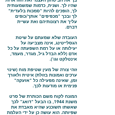
בך את הביטחון העצמי ואת הוודאויות
שהיו לך. ושנית, כדמות שמשמעותית
לך, הופכים להיות "סמכות בלעדית"
לך ובכך "מכפיפים" אותך/כופים
עליך את רצונותיהם ואת עשיית
דברם.
העובדה שלא שמעתם על שיטת
הגסלייטינג, אינה מצביעה על
יעילותה או על רמת השפעתה על כל
אדם (ללא הבדל גיל, מגדר, מעמד,
אינטלקט וגו').
זוהי צורה של מעין שטיפת מוח (שינוי
ערכים ואמונות בזולת) איטית ולאורך
זמן, שאינה מפעילה כל "אזעקה"
פנימית או מודעות לכך.
המונח לקוח משם הכותרת של סרט
משנת 1944, בו הבעל "דואג" לכך
שאשתו תשוכנע שהיא מאבדת את
שפיותה. הוא עושה כן על ידי העלמת