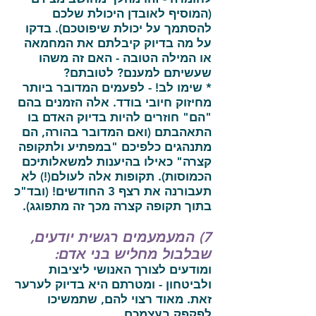
(המוסיף לאובדן היכולת שלכם
להסתמך על יכולת שיפוטכם). בדקו
על מה בדיוק קיבלתם את המחמאה
או המילה הטובה - האם זה משהו
שעשיתם למענם? לטובתם?
* שימו לב! - לפעמים המדובר ביותר
מחיזוק חיובי בודד. אלה הזמנים בהם
"הם" חוזרים להיות בדיוק האדם בו
התאהבתם (ואם המדובר בהורה, הם
מתנהגים כלפיכם "במפתיע ולתקופה
קצרה" כאילו בהיענות למשאלותיכם
הכמוסות). תקופות אלה לעולם(!) לא
תעבורנה את רצף 3 החודשים! (ובד"כ
בתוך תקופה קצרה מכך זה מתפוגג).
7)
המעמעמים רגשית יודעים,
שבלבול מחליש בני אדם:
ומודעים לצורך האנושי ליציבות
ולביטחון - ומטרתם היא בדיוק לערער
זאת. מאוד רצוי להם, שתמשיכו
לפקפק בעצמכם