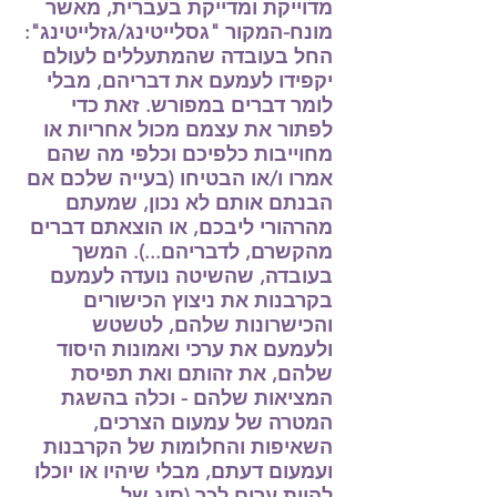
מדוייקת ומדייקת בעברית, מאשר
מונח-המקור "גסלייטינג/גזלייטינג":
החל בעובדה שהמתעללים לעולם
יקפידו לעמעם את דבריהם, מבלי
לומר דברים במפורש. זאת כדי
לפתור את עצמם מכול אחריות או
מחוייבות כלפיכם וכלפי מה שהם
אמרו ו/או הבטיחו (בעייה שלכם אם
הבנתם אותם לא נכון, שמעתם
מהרהורי ליבכם, או הוצאתם דברים
מהקשרם, לדבריהם...). המשך
בעובדה, שהשיטה נועדה לעמעם
בקרבנות את ניצוץ הכישורים
והכישרונות שלהם, לטשטש
ולעמעם את ערכי ואמונות היסוד
שלהם, את זהותם ואת תפיסת
המציאות שלהם - וכלה בהשגת
המטרה של עמעום הצרכים,
השאיפות והחלומות של הקרבנות
ועמעום דעתם, מבלי שיהיו או יוכלו
להיות ערים לכך (סוג של