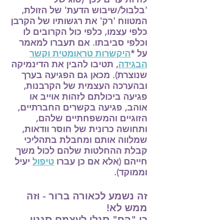
'בלבול/שיבוש הדעת' של הזולת,
המטווח 'רק' את רגשותיו של הקרבן
כלפי עצמו, כלפי כול הקרובים לו
וכלפי סביבתו. אם תעברו למאמר
על *
היקשרות טראומטית וקשר
הבגידה
, תטיבו להבין את הדינמיקה
שנוצרת). מכאן גם הפגיעה בערך
ובהערכה העצמית של הקרבנות,
פגיעה ביכולתם לזהות אוייב או
אוהב, פגיעה בקשרים החברתיים,
הזוגיים והמשפחתיים שלהם,
ותחושה כרונית של חוסר וודאות,
שמלווה אותם ומחבלת בתהליכי
קבלת ההחלטות שלהם לכול משך
חייהם (אלא אם כן עברו
טיפול
יעיל
וממוקד).
זה נשמע לכאורה ברור - וזה
ממש לא!
כי "הם" סגלו לעצמם סגנון