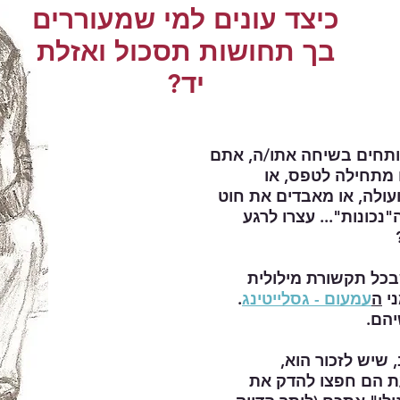
כיצד עונים למי שמעוררים
בך תחושות תסכול ואזלת
יד?
תחים בשיחה אתו/ה, אתם
מתחילה לטפס, או
עולה, או מאבדים את חוט
כונות"... עצרו לרגע
בכל תקשורת מילולית
ני
ה
עמעום - גסלייטינג
.
הם.
 שיש לזכור הוא,
ת הם חפצו להדק את