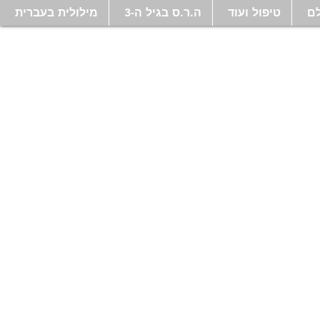
ם
טיפול ועוד
ה.ר.ס בגיל ה-3
מילולית בעברית