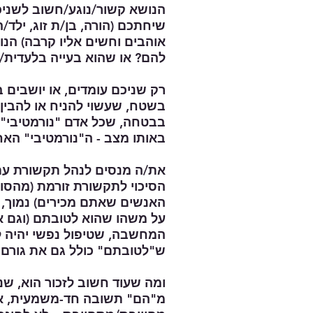
הנושא קשור/נוגע/חשוב לשני
שיחתכם (הורה, בן/ת זוג, ילד
אוהבים וחשים אליו קרבה) הנ
להם? או שהוא בעייה בלעדית/
רק שניכם עומדים, או יושבים ב
בשטח, שעשוי להניח או להבין כ
בבטחה, שכל אדם "נורמטיבי" 
באותו מצב - ה"נורמטיבי" האח
את/ה מנסים לנהל תקשורת עם 
הסיכוי לתקשורת זורמת (מהסו
האנשים שאתם מכירים) נמוך, 
על משהו שהוא לטובתם (וגם 
המחשבה, שטיפול נפשי יהיה לט
ש"לטובתם" כולל גם את גורם
ומה שעוד חשוב לזכור הוא, שנ
מ"הם" תשובה חד-משמעית, א