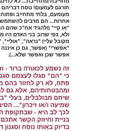
תורגם לעמעום! נוסח דבריהם ב
מעומעם, בלתי מתחייב ופתוח, כ
אחרות... הם מרבים להשתמש ב
"או קיי" (ולהגיד אח"כ שהם ה
ולא, כפי שרוב בני האדם היו מ
מקובל עליי) "נראה", "אוליי", "
"אפשרי" (אפשר, גם כן איננה 
אפשר שכן ואפשר שלא...).
זה נשמע לכאורה ברור - ו
כי "הם" סגלו לעצמם סגנו
פתח, לא רק לחזור ב
הם מ
ומהבטחותיהם, אלא גם לה
שיחם מבולבלים, בעלי "בע
שמיעה ו/או זיכרון"... ה
לכך לב היא - שבתקופת ה"
בניית וחיזוק הקשר אתכם
בדיוק באותו נוסח וסגנון ד