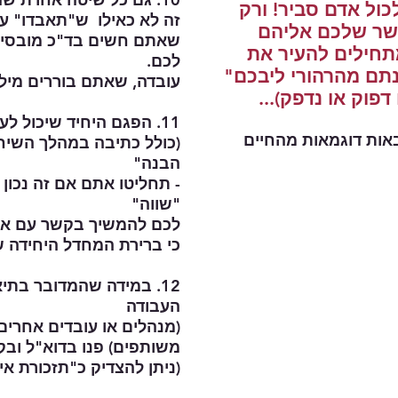
ול אדם סביר! ורק
זה לא כאילו ש"תאבדו" ער
שר שלכם אליהם
שאתם חשים בד"כ מובסים
תחילים להעיר את
לכם.
תם מהרהורי ליבכם"
עובדה, שאתם בוררים מילי
פוק או נדפק)...
11. הפגם היחיד שיכול לעלות בכל שיטת תיעוד שתבחרו
אות דוגמאות מהחיים
(כולל כתיבה במהלך השיחה
הבנה"
- תחליטו אתם אם זה נכון 
"שווה"
לכם להמשיך בקשר עם א
כי ברירת המחדל היחידה ש
12. במידה שהמדובר בתי
העבודה
(מנהלים או עובדים אחרים)
משותפים) פנו בדוא"ל ובק
(ניתן להצדיק כ"תזכורת אי