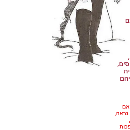
ם
ים,
ית
יהם
 אם
, נראה,
הופכות