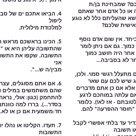
כם? שמבחינת בן/ת
/ה או כל אדם אחר שאתם
4. הביאו אתכם ים של ס
ושא שהעליתם כלל לא נוגע
ליפול
אישית שלכם?
למלכודת מילולית.
יחד. אין שום אדם נוסף
5. הכינו בראשכם מראש רשימה של שאלות סגורות,
מוך. גם אם ניתן לומר
שהתשובה עליהן היא או "כ
אחר היה חושב כמוך
התשובה. שקפו את התשובה
ר לא בסביבה...
אני
מבין/ה ש...".
מתעלל רגשי סמוי. ולכן,
ג שיש לכם עם שאר
6. אם אתם מסוגלים, עצ
אלא אם כן אתם מדברים
שהם משתמשים במילים ו
אם עלתה במוחכם לרגע
להתחמק (כגון: אולי, נראה,
ובתם - אז לא!). כלומר
בסדר...). בררו למה כוונת
 "חוסר ההפרעה" להם.
חד-משמעית אם כן או לא.
דיר עד בלתי אפשרי לקבל
7. תעדו. הקליטו או נהלו 
ו תשובה
התשובות