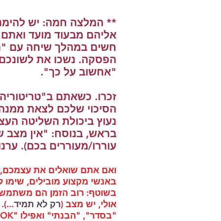
** המלצה חמה: יש להימנ
אליהם מבעוד מועד ואתם 
חשים במהלך שיחה עם "ה
הפסקה. נשכו את לשונכם, 
"אחשוב על כך".
זכרו. כשאתם ב"טריטוריה
הסיכוי שלכם לצאת ממנה,
נעוץ ביכולת השליטה העצמ
בראש, בנוסח: "אין מצב ש
עוררו/מעוררים בכם). ערנו
ואם אתם שואלים את עצמכם, א
באנשי מקצוע מובילים, שימו ל
בשוטף: רוב הזמן הם משתמשים 
אולי, יש מצב (
רק לא תמיד
...)