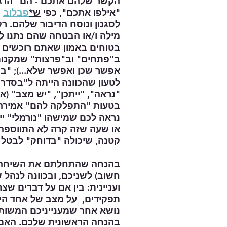
הקשר שלהם אתכם - הם "הרגיל
"אילפו אתכם", כפי
ש*
פבלוב
"
לסגנון ונוסח הדיבור שלהם. ר
מילה ו/או הבטחה שהם נתנו לכ
בטוחים באמון שאתם רוכשים
ב"פתחים" וב"פרצות" שמקנות 
אפשר שכן ואפשר שלא...); "ב
לטעון שהכוונה הייתה ל"בסדר, ש
"נראה", "ייתכן", "יש מצב" (או
בטעות "התפלקה להם" אמירה 
נראה לכם שמישהו "נורמלי" ייז
או שעה שזה קרה לא התווספה
קטנה, שיכולה "בדוחק" לבט
בהנחה שהתחלתם את השיחה על
חשוב) לשניכם, ובכוונה לנהל 
ועניינית: בין אם על דברים שצ
תפקידים, על מצב של אחד הילד
נושא אחר שמענייניכם המשות
בהנחה הראשונית שלכם. האם