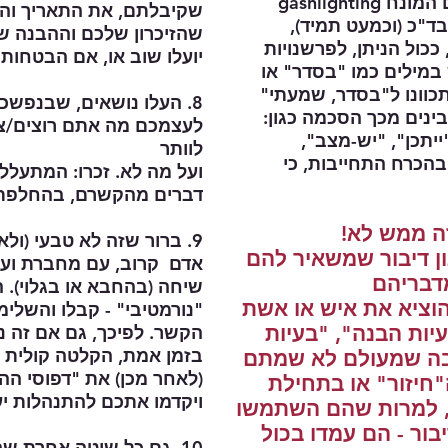
מחוייבת/מתחייבת... לא לחינם המונח gashlighting
שקיבלתם, את התאריך והזמ
ד"כ (וכמעט תמיד),
שהזיכרון שלכם וההבנה ש
כול הניתן, לפרשנויות
יועלו שוב או, אם הבטחות שנ
מילים כמו "בסדר" או
תכוונו ל"בסדר, שמעתי"
8. העלו נושאים, שבנפשכם ממש, רק לאחר ששיננתם
בינים מכך הסכמה כגון:
לעצמכם מה אתם רוצים/צר
ייתכן", "יש-מצב",
לוותר
בהכרח התחייבות, כי
ועל מה לא. זכרו: המתעלל
דברים מהקשרם, בהחלפת נ
זה ממש לא!
9. ברור שזה לא טבעי (ול
ן דיבור שמשאיר להם
אדם קרוב, עם מחברת ועט
דבריהם
שיחה (בהחבא או בגלוי).
וציא את איש או אשת
"נורמטיבי" - קבלו והשלי
יות הבנה", "בעיות
הקשר. לפיכך, גם אם זה נר
בזמן אמת, הקלטה קולית או
סיבה שמעולם לא שמתם
(לאחר מכן) את "דפוסי ה
חיזור" או בתחילת
ויקדמו אתכם להתנהלות יע
, למרות שהם השתמשו
יבור - הם עמדו בכול
10. גם כל שיטה אחרת שהגיתם, לתעוד מדוייק, מקובלת.