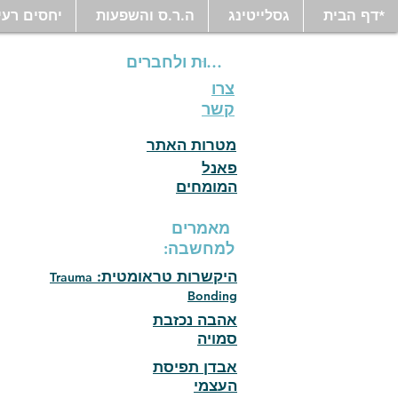
*דף הבית
גסלייטינג
ה.ר.ס והשפעות
יחסים רעי
לחֲבֵרוּת ולחברים
צרו
קשר
מטרות האתר
פאנל
המומחים
מאמרים
למחשבה:
היקשרות טראומטית:
Trauma
Bonding
אהבה נכזבת
סמויה
אבדן תפיסת
העצמי