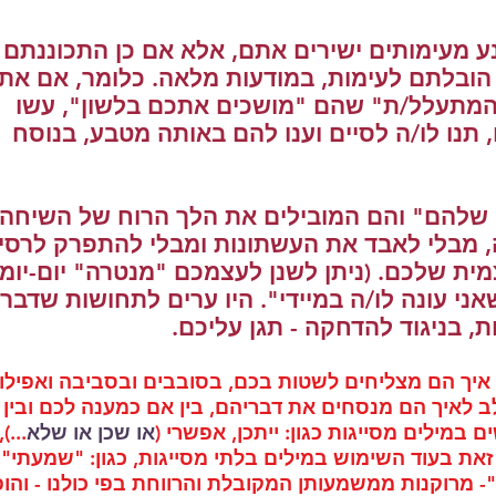
ע מעימותים ישירים אתם, אלא אם כן התכוננתם
הובלתם לעימות, במודעות מלאה. כלומר, אם את
מתעלל/ת" שהם "מושכים אתכם בלשון", עשו
תנו לו/ה לסיים וענו להם באותה מטבע, בנוסח
 שלהם" והם המובילים את הלך הרוח של השיחה,
 מבלי לאבד את העשתונות ומבלי להתפרק לרסיס
ית שלכם. (ניתן לשנן לעצמכם "מנטרה" יום-יומ
אני עונה לו/ה במיידי". היו ערים לתחושות שדבר
ת, בניגוד להדחקה - תגן עליכם.
יך הם מצליחים לשטות בכם, בסובבים ובסביבה ואפילו
ב לאיך הם מנסחים את דבריהם, בין אם כמענה לכם ובין
במילים מסייגות כגון: ייתכן, אפשרי (
או שכן או שלא
...)
. זאת בעוד השימוש במילים בלתי מסייגות, כגון: "שמעתי",
"בסדר", "הבנתי" ואפילו "OK"- מרוקנות ממשמעותן המקובלת והרווחת בפי כולנו - ו