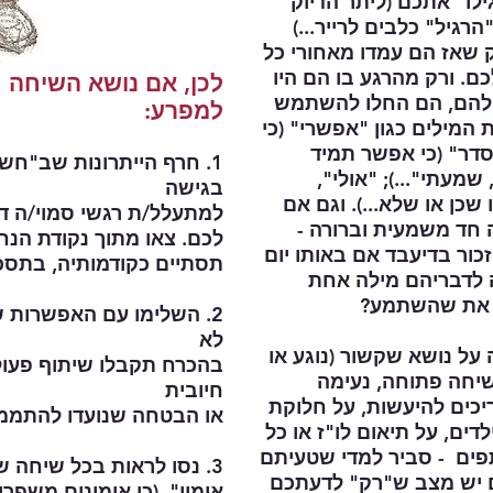
ו" אתכם (ליתר הדיוק
הרגיל" כלבים לרייר...)
ק שאז הם עמדו מאחורי כל
ם. ורק מהרגע בו הם היו
לכן, אם נושא השיחה ח
 להם, הם החלו להשתמש
למפרע:
המילים כגון "אפשרי" (כי
סדר" (כי אפשר תמיד
1. חרף הייתרונות שב"חש
מעתי"...); "אולי",
בגישה
 שכן או שלא...). וגם אם
למתעלל/ת רגשי סמוי/ה ד
חד משמעית וברורה -
לכם. צאו מתוך נקודת ה
כור בדיעבד אם באותו יום
תסתיים כקודמותיה, בתסכ
 לדבריהם מילה אחת
ל את שהשתמע?
2. השלימו עם האפשרות 
לא
 נושא שקשור (נוגע או
בהכרח תקבלו שיתוף פעול
שיחה פתוחה, נעימה
חיובית
ריכים להיעשות, על חלוקת
או הבטחה שנועדו להתממש
ים, על תיאום לו"ז או כל
פים - סביר למדי שטעיתם
3. נסו לראות בכל שיחה שברצונכם לנהל אתם כ"שיחת
 יש מצב ש"רק" לדעתכם
אימון". (כי אימונים משפרי