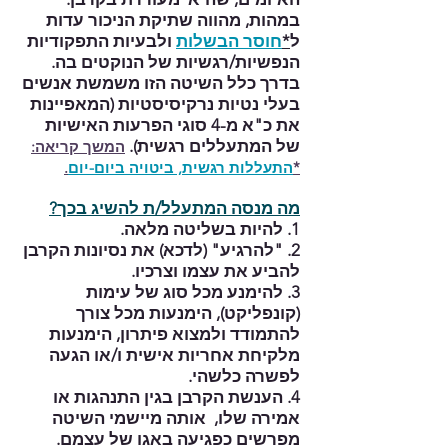
במהות, מהווה שתיקת הניכור עדות
ל
*
חוסר הבשלו
ת
ולבעיות התפקודיות
הנפשיות/רגשיות של הנוקטים בה.
בדרך כלל השיטה הזו משמשת אנשים
בעלי נטיות נרקיסיסטיות (המאפיינות
את כ"א מ-4 סוגי הפרעות האישיות
של המתעללים רגשית).
המשך קריאה:
*
התעללות רגשית
, ביטויה ביום-יום
.
מה מנסה המתעלל/ת להשיג בכך?
1. להיות בשליטה מלאה.
2. "להרגיע" (לדכא) את נסיונות הקרבן
להביע את עצמו וצרכיו.
3. להימנע מכל סוג של עימות
(קונפליקט), הימנעות מכל צורך
להתמודד ולמצוא פיתרון, הימנעות
מלקיחת אחריות אישית ו/או הגעה
לפשרה כלשהי.
4. הענשת הקרבן בגין התנהגות או
אמירה שלו, אותה מיישמי השיטה
מפרשים כפגיעה באגו של עצמם.