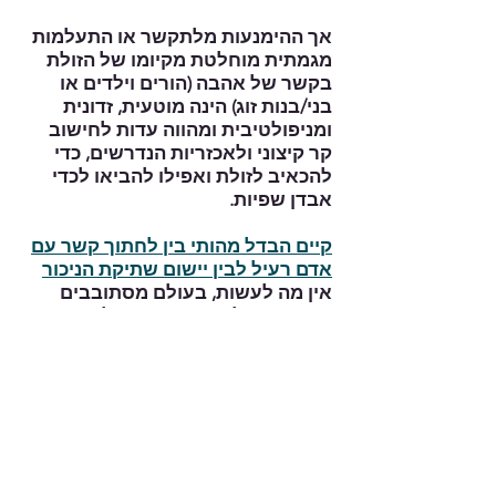
אך ההימנעות מלתקשר או התעלמות
מגמתית מוחלטת מקיומו של הזולת
בקשר של אהבה (הורים וילדים או
בני/בנות זוג) הינה מוטעית, זדונית
ומניפולטיבית ומהווה עדות לחישוב
קר קיצוני ולאכזריות הנדרשים, כדי
להכאיב לזולת ואפילו להביאו לכדי
אבדן שפיות.
קיים הבדל מהותי בין לחתוך קשר עם
אדם רעיל לבין יישום שתיקת הניכור
אין מה לעשות, בעולם מסתובבים
אנשים רעילים רבים, או כאלו שינסו
לפגוע בכם פעם אחר פעם, בלי
להפגין שמץ של חרטה או כוונה
להשתנות ולשנות דרכיהם. הדרך
היחידה לנצח במשחק שלהם היא
פשוט "לשבור את הכלים" ולא
להשתתף במשחק הזה. עקירה של
אדם רעיל מחייכם או התעלמות