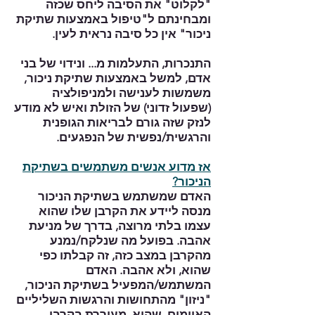
"לקלוט" את הסיבה ליחס שכזה
ומבחינתם ל"טיפול באמצעות שתיקת
ניכור" אין כל סיבה נראית לעין.
התנכרות, התעלמות מ... ונידוי של בני
אדם, למשל באמצעות שתיקת ניכור,
משמשות לענישה ולמניפולציה
(שפעול זדוני) של הזולת ואיש לא מודע
לנזק שזה גורם לבריאות הגופנית
והרגשית/נפשית של הנפגעים.
אז מדוע אנשים משתמשים בשתיקת
הניכור?
האדם שמשתמש בשתיקת הניכור
מנסה ליידע את הקרבן שלו שהוא
עצמו בלתי מרוצה, בדרך של מניעת
אהבה. בפועל מה שנלקח/נמנע
מהקרבן במצב כזה, זה קבלתו כפי
שהוא, ולא אהבה. האדם
המשתמש/המפעיל בשתיקת הניכור,
"ניזון" מהתחושות והרגשות השליליים
האיומים, שהיא מעוררת בקרבן.