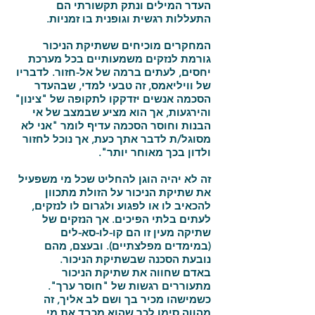
העדר המילים ונתק תקשורתי הם
התעללות רגשית וגופנית בו זמניות.
המחקרים מוכיחים ששתיקת הניכור
גורמת לנזקים משמעותיים בכל מערכת
יחסים, לעתים ברמה של אל-חזור. לדבריו
של וויליאמס, זה טבעי למדי, שבהעדר
הסכמה אנשים יזדקקו לתקופה של "צינון"
והירגעות, אך הוא מציע שבמצב של אי
הבנות וחוסר הסכמה עדיף לומר "אני לא
מסוגל/ת לדבר אתך כעת, אך נוכל לחזור
ולדון בכך מאוחר יותר".
זה לא יהיה הוגן להחליט שכל מי משפעיל
את שתיקת הניכור על הזולת מתכוון
להכאיב לו או לפגוע ולגרום לו לנזקים,
לעתים בלתי הפיכים. אך הנזקים של
שתיקה מעין זו הם קו-לו-סא-לים
(במימדים מפלצתיים). ובעצם, מהם
נובעת הסכנה שבשתיקת הניכור.
באדם שחווה את שתיקת הניכור
מתעוררים רגשות של "חוסר ערך".
כשמישהו מכיר בך ושם לב אליך, זה
מהווה סימן לכך שהוא מכבד את מי