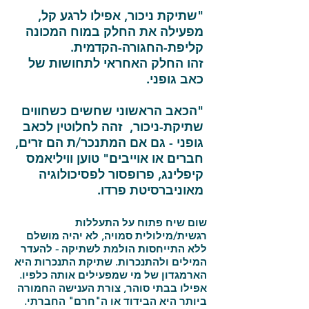
"שתיקת ניכור, אפילו לרגע קל,
מפעילה את החלק במוח המכונה
קליפת-החגורה-הקדמית.
זהו החלק האחראי לתחושות של
כאב גופני.
"הכאב הראשוני שחשים כשחווים
שתיקת-ניכור, זהה לחלוטין לכאב
גופני - גם אם המתנכר/ת הם זרים,
חברים או אוייבים" טוען וויליאמס
קיפלינג, פרופסור לפסיכולוגיה
מאוניברסיטת פרדו.
שום שיח פתוח על התעללות
רגשית/מילולית סמויה, לא יהיה מושלם
ללא התייחסות הולמת לשתיקה - להעדר
המילים ולהתנכרות. שתיקת התנכרות היא
הארמגדון של מי שמפעילים אותה כלפיו.
אפילו בבתי סוהר, צורת הענישה החמורה
ביותר היא הבידוד או ה"חרם" החברתי.