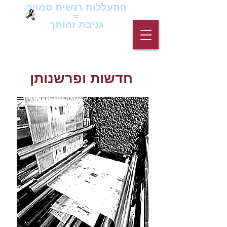
התעללות רגשית סמויה
=
גניבת זהותך
חדשות
ופרשנותן