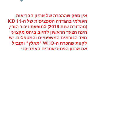
אין ספק שההכרה של ארגון הבריאות
העולמי בהגדרה הספציפית של ה-ICD 11
(מהדורת שנת 2018) לתופעת ניכור הורי,
הינה הצעד הראשון לחיוב ביחס מקצועי
מצד הגורמים המשפטיים והמטפלים. יש
לקוות שהכרת ה-WHO "תאלץ" ותוביל
את ארגון הפסיכיאטרים האמריקני
"לחדד"ולהעמיק את התייחסותו לתופעה
שהוכנסה ל-DSM5 תחת הכותרת"פגיעה
נפשית בילדים".
ה-ICD (קרן הבריאות העולמית) פשוט
עקפו את הדיון העקר, לגבי המילה
'סינדרום' והסירו אותה מהכותרת שהם
נתנו. ההכרה בפגיעה בבריאותם ובחייהם
של ילדים היא העיקר!
(ולא ההתחבטות
אם ניתן לכנות זאת 'תסמונת')...
המעניין הוא, שה-ICD 11 מונה את ההורה
כגורם הסיכון הבלעדי ובפועל מחולל/ת
הפגיעה בבריאות הילד/ה. הכותרת של
QE52 היא:
Problem associated with interpersonal