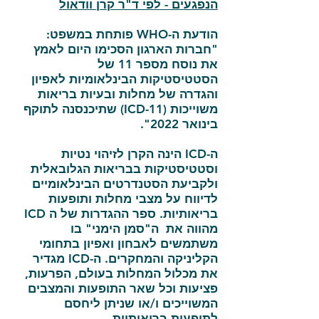
הנפגעים - לפי ד"ר קרן וודאול
הודעת ה-WHO פותחת במשפט:
"חברות הארגון הסכימו היום לאמץ
את נוסח מספר 11 של
הסטטיסטיקות הבינלאומיות לאפיון
והגדרה של מחלות ובעיות בריאות
משוייכות (ICD-11) שתיכנסנה לתוקף
בינואר 2022".
ה-ICD הינה הקרן לזיהוי נטיות
וסטטיסטיקות בבריאות הגלובאלית
ולקביעת הסטנדרטים הבינלאומיים
לדיווח על מצבי מחלות ותופעות
בריאותיות. ספר ההגדרות של ה ICD
מהווה את ה"סמן הימני" בו
משתמשים לאבחון ואפיון בתחומי
הקליניקה והמחקרים. ה-ICD מגדיר
את מכלול המחלות בעולם, הפרעות,
פציעות וכל שאר התופעות והמצבים
המשוייכים ו/או שניתן ליחסם
לתופעות בריאותיות.